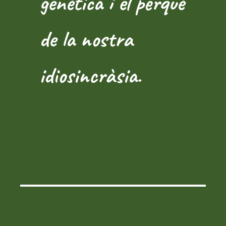
genètica i el perquè
de la nostra
idiosincràsia.