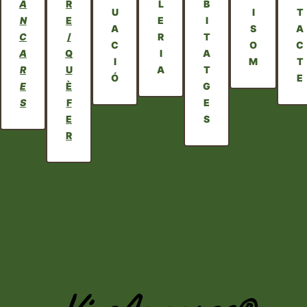
A
R
L
B
U
I
T
N
E
E
I
A
S
A
C
/
R
T
C
O
C
A
Q
I
A
I
M
T
R
U
A
T
Ó
E
E
È
G
S
F
E
E
S
R