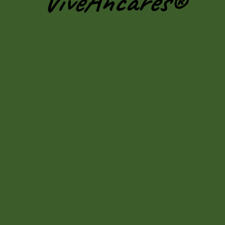
ViveAncares®