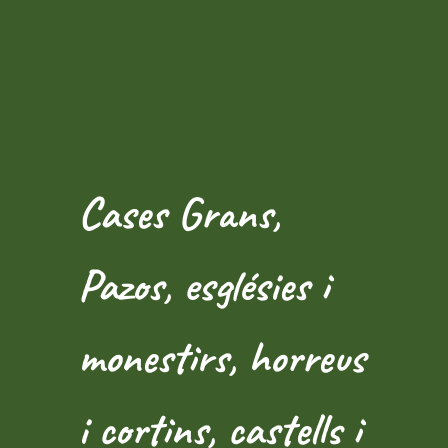
Cases Grans,
Pazos, esglésies i
monestirs, horreus
i cortins, castells i