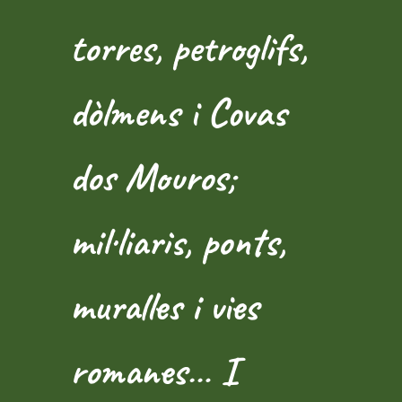
torres, petroglifs,
dòlmens i Covas
dos Mouros;
mil·liaris, ponts,
muralles i vies
romanes… I