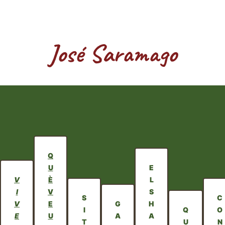
José Saramago
Q
U
E
V
È
L
I
V
S
S
C
V
E
G
H
I
Q
O
E
U
A
A
T
U
N