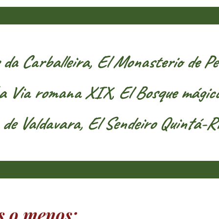
e da Carballeira, El Monasterio de Pe
, La Via romana XIX, El Bosque mágic
 de Valdavara, El Sendeiro Quintá-R
s o menos: