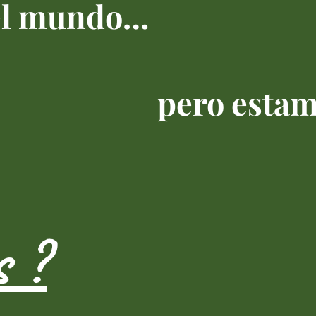
del mundo…
pero estam
s ?