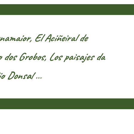
namaior, El Aciñeiral de
o dos Grobos, Los paisajes da
io Donsal …