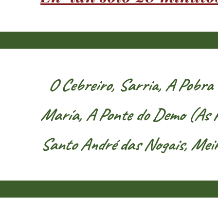
O Cebreiro, Sarria, A Pobra d
María, A Ponte do Demo (As Po
Santo André das Nogais, Meira,