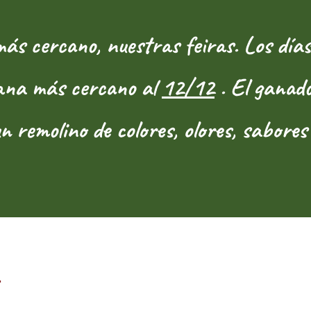
s cercano, nuestras feiras. Los día
emana más cercano al
12/12
. El ganado,
un remolino de colores, olores, sabore
: