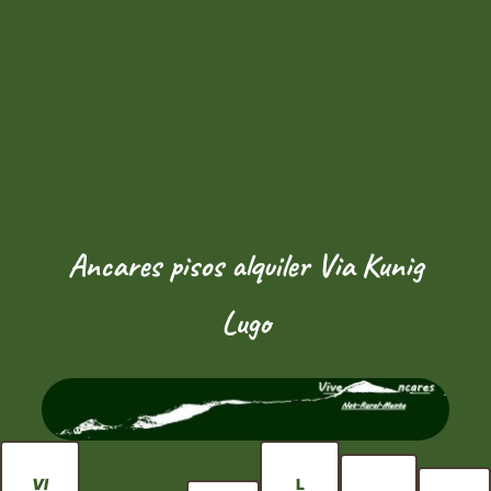
Saltar
ao
contido
situaciónesp
Ancares pisos alquiler Via Kunig
Lugo
VI
L