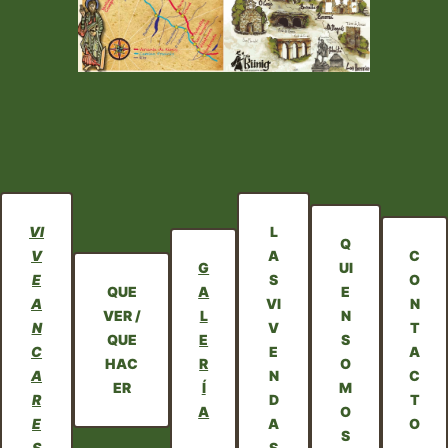
VI
L
Q
V
A
C
G
UI
E
S
O
QUE
A
E
A
VI
N
VER /
L
N
N
V
T
QUE
E
S
C
E
A
HAC
R
O
A
N
C
ER
Í
M
R
D
T
A
O
E
A
O
S
S
S