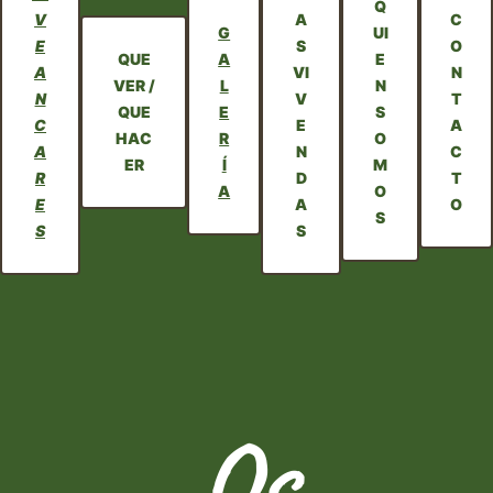
Q
V
A
C
G
UI
E
S
O
QUE
A
E
A
VI
N
VER /
L
N
N
V
T
QUE
E
S
C
E
A
HAC
R
O
A
N
C
ER
Í
M
R
D
T
A
O
E
A
O
S
S
S
Os