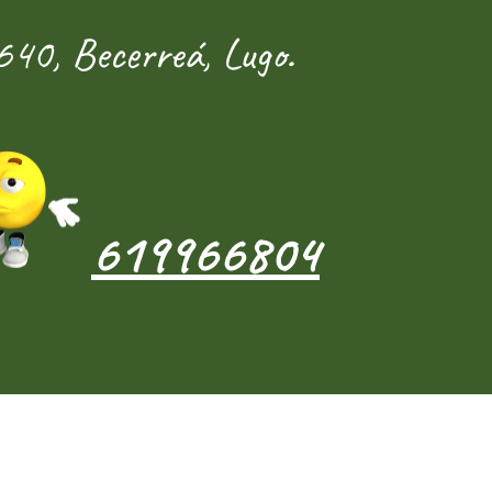
40, Becerreá, Lugo.
619966804