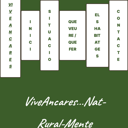
VI
V
S
C
EL
E
I
O
I
QUE
S
A
T
N
N
VEU
HA
N
U
T
I
RE /
BIT
C
A
A
C
QUE
AT
A
C
C
I
FER
GE
R
I
T
S
E
O
E
S
ViveAncares…Nat-
Rural-Mente