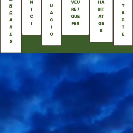
N
VEU
HA
N
U
T
I
RE /
BIT
C
A
A
C
QUE
AT
A
C
C
I
FER
GE
R
I
T
S
E
O
E
S