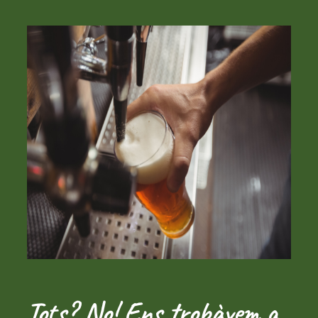
Tots? No! Ens trobàvem a