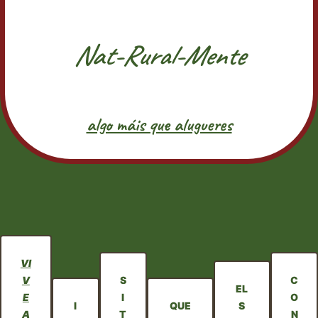
Nat-Rural-Mente
algo máis que alugueres
VI
V
S
C
EL
E
I
O
I
QUE
S
A
T
N