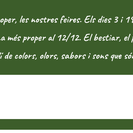
, les nostres feires. Els dies 3 i 19
més proper al 12/12. El bestiar, el pop
í de colors, olors, sabors i sons que s