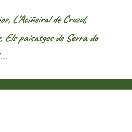
r, L’Aciñeiral de Cruzul,
, Els paisatges de Serra do
 …