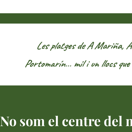
Les platges de A Mariña, As
Portomarín… mil i un llocs que
No som el centre del