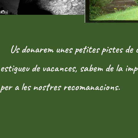
Us donarem unes petites pistes de cos
estigueu de vacances, sabem de la impo
per a les nostres recomanacions.