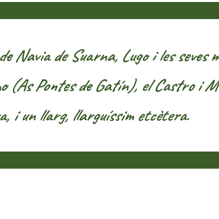
 Navia de Suarna, Lugo i les seves mu
(As Pontes de Gatín), el Castro i Mus
i un llarg, llarguíssim etcètera.