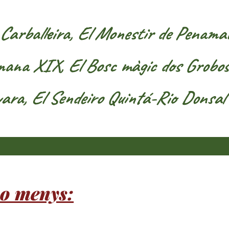
 Carballeira, El Monestir de Penamaio
romana XIX, El Bosc màgic dos Grobos
vara, El Sendeiro Quintá-Rio Donsal
 o menys: