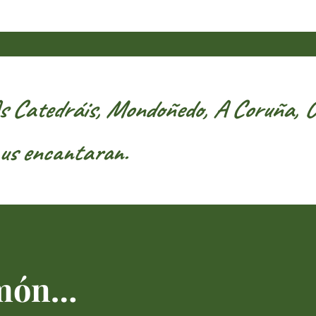
 Catedráis, Mondoñedo, A Coruña, O 
 us encantaran.
 món…