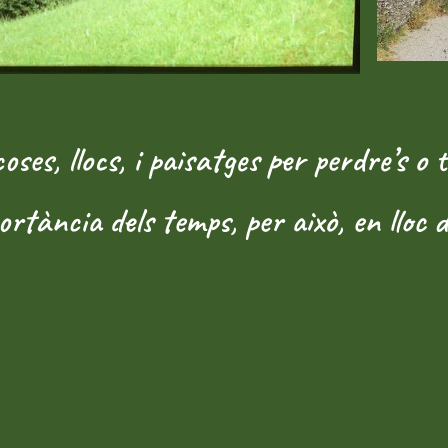
es, llocs, i paisatges per perdre’s o 
rtància dels temps, per això, en lloc 