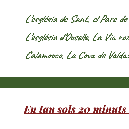
L’església de Sant, el Parc de
L’església d’Ouselle, La Via 
Calamouco, La Cova de Valda
En tan sols 20 minuts