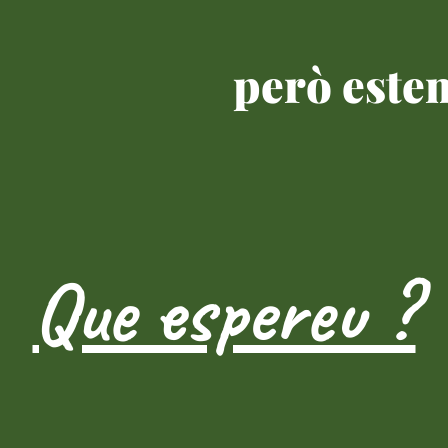
però este
Que espereu ?